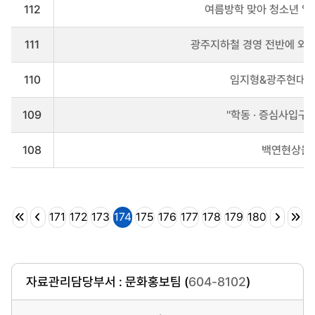
112
여름방학 맞아 청소년 일
111
광주지하철 경영 전반에 외부
110
임지형&광주현대무
109
''학동 · 증심사입구
108
백연현상을 
171
172
173
174
175
176
177
178
179
180
자료관리담당부서 : 문화홍보팀 (
604-8102
)