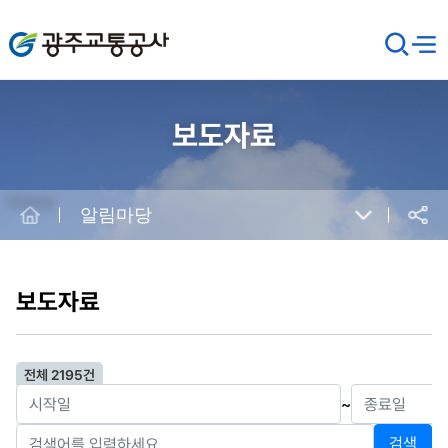
광주교통공사
검
메뉴
열기
색
창
열
기
보도자료
Home
알림마당
공유
본
문
시
보도자료
작
전체 2195건
~
검색