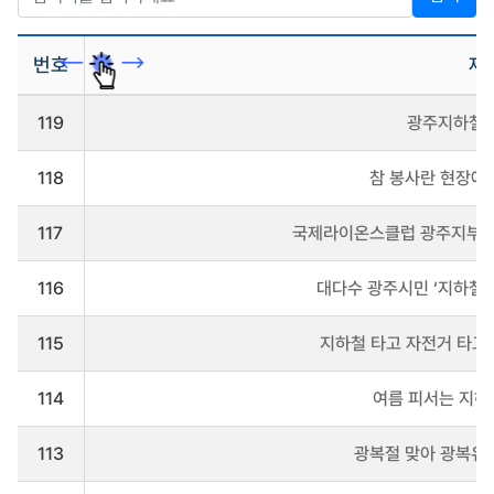
번호
제
보
119
광주지하철 
도
자
료
118
참 봉사란 현장에
게
시
판
117
국제라이온스클럽 광주지부 
을
리
116
대다수 광주시민 ‘지하철 2
스
트
로
115
지하철 타고 자전거 타고.
나
타
냅
114
여름 피서는 지하철
니
다
113
광복절 맞아 광복유