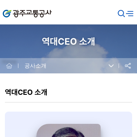
광주교통공사
검
메뉴
열기
색
창
열
기
역대CEO 소개
Home
공사소개
공유
본
문
시
역대CEO 소개
작