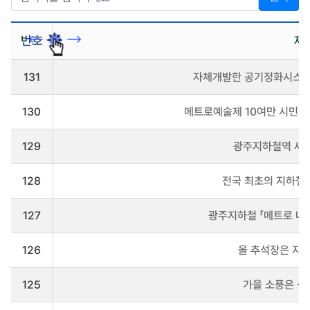
번호
제
보
131
자체개발한 공기정화시스템
도
자
료
130
메트로예술제 10여만 시민 
게
시
판
129
광주지하철역 새 
을
리
128
전국 최초의 지하철
스
트
로
127
광주지하철 「메트로 나
나
타
냅
126
올 추석장은 지
니
다
125
가을 소풍은 신