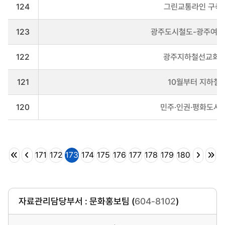
124
그린교통라인 구축,
123
광주도시철도-광주여자
122
광주지하철선교회 
121
10월부터 지하철 
120
민주·인권·평화도시 
171
172
173
174
175
176
177
178
179
180
자료관리담당부서 : 문화홍보팀 (
604-8102
)