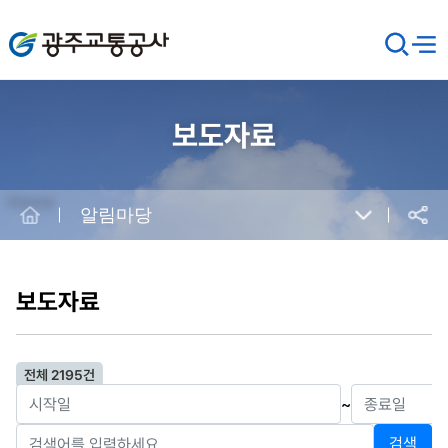
광주교통공사
검
메뉴
열기
색
창
열
기
보도자료
Home
알림마당
공유
본
문
시
보도자료
작
전체 2195건
~
검색