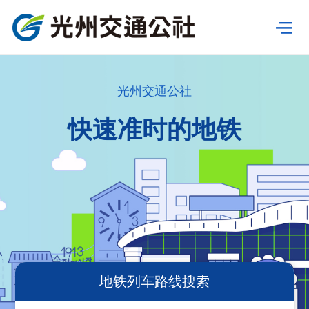
본
문
메뉴
시
열기
작
光州交通公社
快速准时的地铁
地铁列车路线搜索