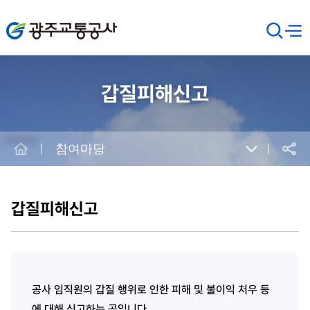
광주교통공사
검
메뉴
열기
색
창
열
기
갑질피해신고
Home
참여마당
공유
본
문
시
갑질피해신고
작
공사 임직원의 갑질 행위로 인한 피해 및 불이익 처우 등
에 대해 신고하는 곳입니다.