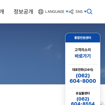
개
정보공개
검
LANGUAGE
SNS
색
창
열
기
통합민원센터
고객의소리
바로가기
대표전화(24시)
(062)
604-8000
유실물센터
(062)
604-8554
링크
프린