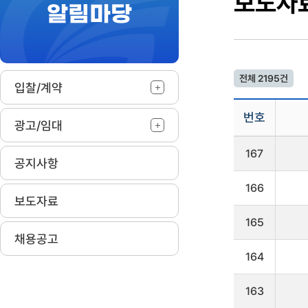
보도자
알림마당
작
전체 2195건
입찰/계약
번호
광고/임대
보
167
도
공지사항
자
료
166
게
보도자료
시
판
165
을
채용공고
리
164
스
트
로
163
나