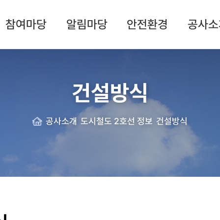
참여마당
알림마당
안전환경
공사소
건설방식
공사소개
도시철도 2호선 정보
건설방식
Home