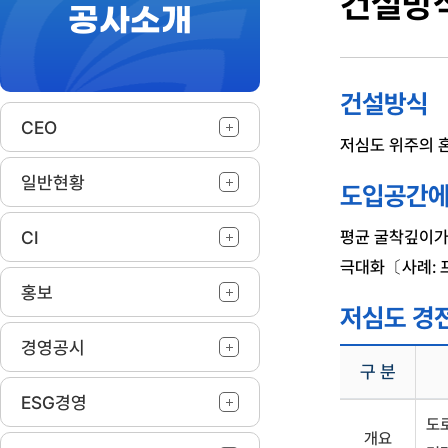
건설방
공사소개
작
건설방식
CEO
저심도 위주의 
일반현황
도입공간에
CI
평균 굴착깊이가
극대화〔사례: 프
홍보
저심도 경전
경영공시
구 분
ESG경영
저
도
심
개요
도