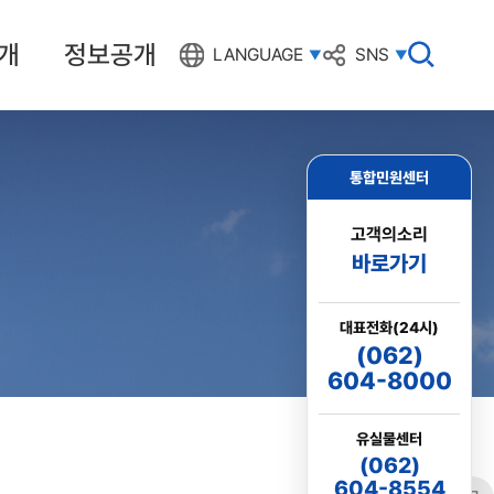
개
정보공개
검
LANGUAGE
SNS
색
창
열
기
통합민원센터
고객의소리
바로가기
대표전화(24시)
(062)
604-8000
유실물센터
(062)
604-8554
링크
프린