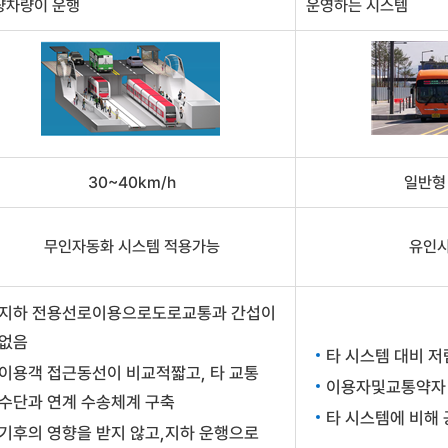
량차량이 운행
운영하는 시스템
30~40km/h
일반형 
무인자동화 시스템 적용가능
유인시
지하 전용선로이용으로도로교통과 간섭이
없음
타 시스템 대비 
이용객 접근동선이 비교적짧고, 타 교통
이용자및교통약자
수단과 연계 수송체계 구축
타 시스템에 비해
기후의 영향을 받지 않고,지하 운행으로