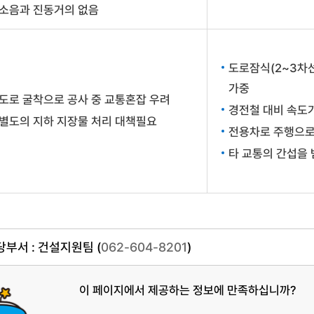
소음과 진동거의 없음
도로잠식(2~3차
가중
도로 굴착으로 공사 중 교통혼잡 우려
경전철 대비 속도
별도의 지하 지장물 처리 대책필요
전용차로 주행으로
타 교통의 간섭을
부서 : 건설지원팀 (
062-604-8201
)
이 페이지에서 제공하는 정보에 만족하십니까?