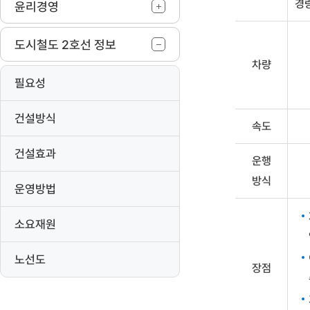
경
윤리경영
경
전
철
도시철도 2호선 정보
·
BRT·
차량
트
필요성
램
비
교
건설방식
속도
건설효과
운행
방식
운영방법
소요재원
노선도
장점