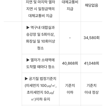
지연 및 마지막 열차
대체교통비
해당없음
지연 시 일정금액의
지급
대체교통비 지급
▶ 역구내 대합실과
승강장 일 5회이상,
-
34,580회
화장실 일 10회이상
청소
▶ 열차가 소태역에
40,868회
41,048회
도착할 때마다 청소
▶ 공기질 법정기준치
(미세먼지 100㎍/㎥,
기준치
기준치
초미세먼지 50㎍/
이하
이내 정상
㎥)이하 유지