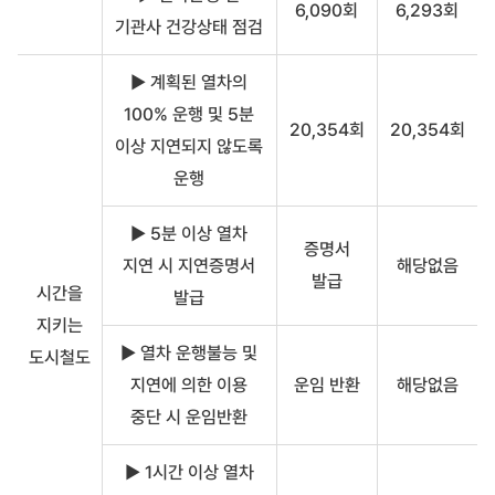
6,090회
6,293회
1/4
기관사 건강상태 점검
분
기
서
▶ 계획된 열차의
비
100% 운행 및 5분
스
20,354회
20,354회
이
이상 지연되지 않도록
행
운행
표
준
내
▶ 5분 이상 열차
증명서
용
지연 시 지연증명서
해당없음
발급
시간을
발급
지키는
▶ 열차 운행불능 및
도시철도
지연에 의한 이용
운임 반환
해당없음
중단 시 운임반환
▶ 1시간 이상 열차