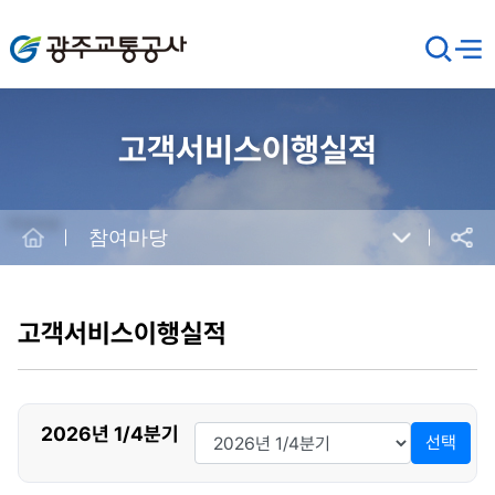
광주교통공사
검
메뉴
열기
색
창
열
기
고객서비스이행실적
Home
참여마당
공유
본
문
시
고객서비스이행실적
작
년
2026년 1/4분기
선택
도
선
택