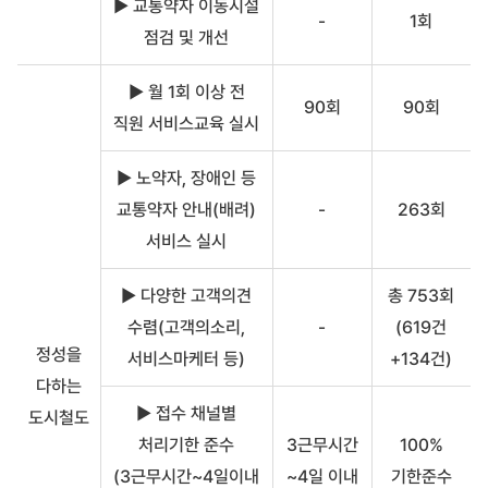
▶ 교통약자 이동시설
-
1회
점검 및 개선
▶ 월 1회 이상 전
90회
90회
직원 서비스교육 실시
▶ 노약자, 장애인 등
교통약자 안내(배려)
-
263회
서비스 실시
▶ 다양한 고객의견
총 753회
수렴(고객의소리,
-
(619건
정성을
서비스마케터 등)
+134건)
다하는
▶ 접수 채널별
도시철도
처리기한 준수
3근무시간
100%
(3근무시간~4일이내
~4일 이내
기한준수