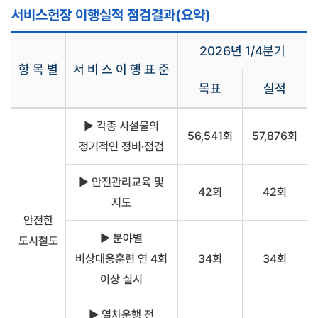
서비스헌장 이행실적 점검결과(요약)
2026년 1/4분기
항 목 별
서 비 스 이 행 표 준
목표
실적
고
▶ 각종 시설물의
객
56,541회
57,876회
서
정기적인 정비·점검
비
스
헌
▶ 안전관리교육 및
42회
42회
장
지도
이
안전한
행
실
▶ 분야별
도시철도
적
비상대응훈련 연 4회
34회
34회
항
목
이상 실시
별
2026
▶ 열차운행 전
년