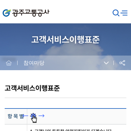
광주교통공사
검
메뉴
열기
색
창
열
기
고객서비스이행표준
Home
참여마당
공유
본
문
시
고객서비스이행표준
작
항 목 별
고