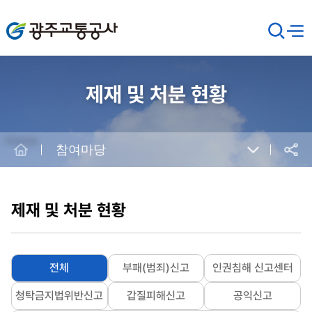
광주교통공사
검
메뉴
열기
색
창
열
기
제재 및 처분 현황
Home
참여마당
공유
본
문
시
제재 및 처분 현황
작
전체
부패(범죄)신고
인권침해 신고센터
청탁금지법위반신고
갑질피해신고
공익신고