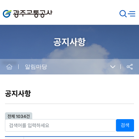
광주교통공사
검
메뉴
열기
색
창
열
기
공지사항
Home
알림마당
공유
본
문
시
공지사항
작
전체 1034건
검색