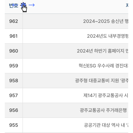
번호
제
공
962
2024~2025 송신년 행
지
사
항
961
2024년도 내부경영평가
게
시
판
960
2024년 하반기 홈페이지 만
을
리
959
혁신ESG 우수사례 경진대회
스
트
로
958
광주형 대중교통비 지원 '광주G-
나
타
냅
957
제14기 광주교통공사 시민
니
다
956
광주교통공사 주거래은행 및
955
공공기관 대상 역사 내 '공