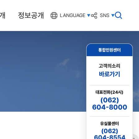
개
정보공개
검
LANGUAGE
SNS
색
창
열
기
통합민원센터
고객의소리
바로가기
대표전화(24시)
(062)
604-8000
유실물센터
(062)
604-8554
링크
프린