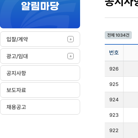
공지사
알림마당
작
전체 1034건
입찰/계약
번호
광고/임대
공
926
지
공지사항
사
항
925
게
보도자료
시
판
924
을
채용공고
리
923
스
트
로
922
나