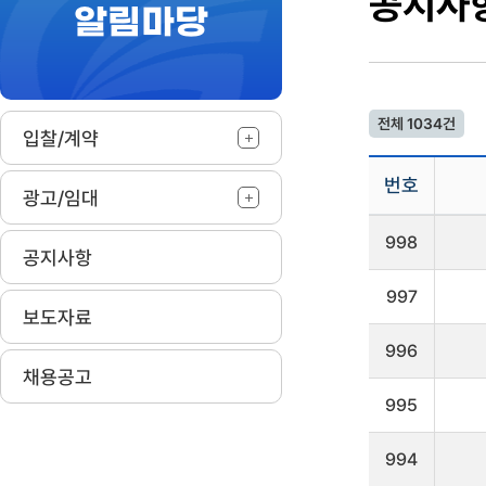
공지사
알림마당
작
전체 1034건
입찰/계약
번호
광고/임대
공
998
지
공지사항
사
항
997
게
보도자료
시
판
996
을
채용공고
리
995
스
트
로
994
나