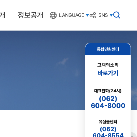
개
정보공개
검
LANGUAGE
SNS
색
창
열
기
통합민원센터
고객의소리
바로가기
대표전화(24시)
(062)
604-8000
유실물센터
(062)
604-8554
링크
프린