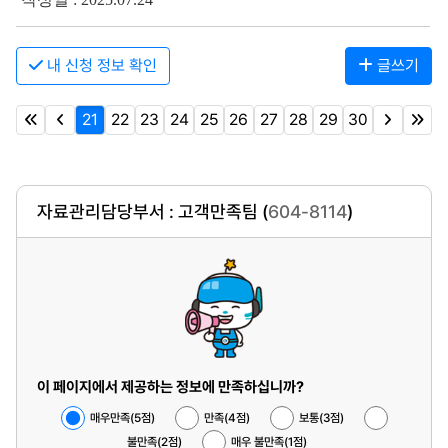
내 신청 정보 확인
글쓰기
21
22
23
24
25
26
27
28
29
30
자료관리담당부서 : 고객만족팀 (
604-8114
)
이 페이지에서 제공하는 정보에 만족하십니까?
매우만족(5점)
만족(4점)
보통(3점)
불만족(2점)
매우 불만족(1점)