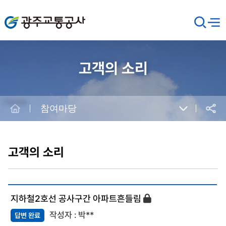
광주교통공사
검
메뉴
열기
색
창
열
기
고객의 소리
Home
참여마당
공유
본
문
시
고객의 소리
작
지하철2호선 공사구간 아파트흔들림
박**
답변 완료