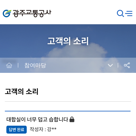
광주교통공사
검
메뉴
열기
색
창
열
기
고객의 소리
Home
참여마당
공유
본
문
시
고객의 소리
작
대합실이 너무 덥고 습합니다
강**
답변 완료