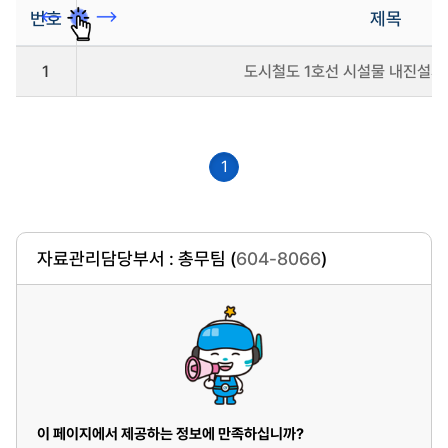
번호
제목
사
1
도시철도 1호선 시설물 내진설계 
전
정
보
공
표
1
자
료
실
게
시
자료관리담당부서 : 총무팀 (
604-8066
)
판-
정
보
공
개
게
시
판
을
이 페이지에서 제공하는 정보에 만족하십니까?
리