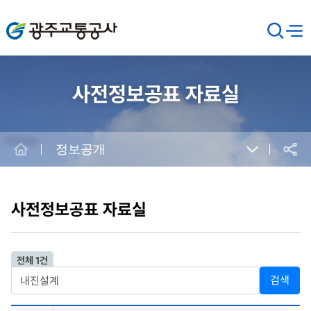
광주교통공사
검
메뉴
열기
색
창
열
기
사전정보공표 자료실
Home
정보공개
공유
본
문
시
사전정보공표 자료실
작
전체 1건
검색