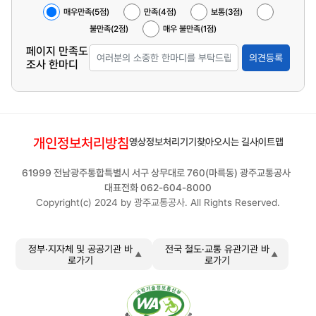
스
매우만족(5점)
만족(4점)
보통(3점)
트
불만족(2점)
매우 불만족(1점)
로
나
페이지 만족도
타
의견등록
조사 한마디
냅
니
다
개인정보처리방침
영상정보처리기기
찾아오시는 길
사이트맵
61999 전남광주통합특별시 서구 상무대로 760(마륵동) 광주교통공사
대표전화 062-604-8000
Copyright(c) 2024 by 광주교통공사. All Rights Reserved.
정부·지자체 및 공공기관 바
전국 철도·교통 유관기관 바
로가기
로가기