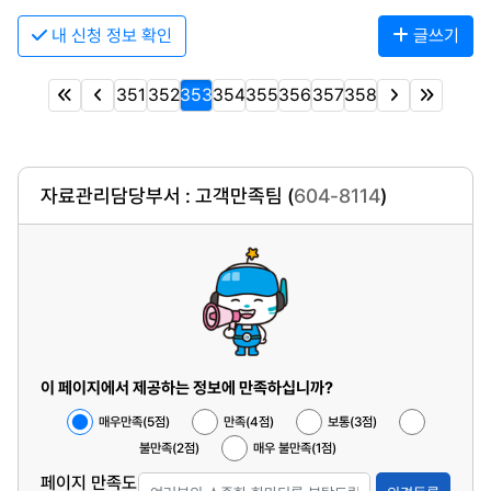
내 신청 정보 확인
글쓰기
351
352
353
354
355
356
357
358
자료관리담당부서 : 고객만족팀 (
604-8114
)
이 페이지에서 제공하는 정보에 만족하십니까?
매우만족(5점)
만족(4점)
보통(3점)
불만족(2점)
매우 불만족(1점)
페이지 만족도