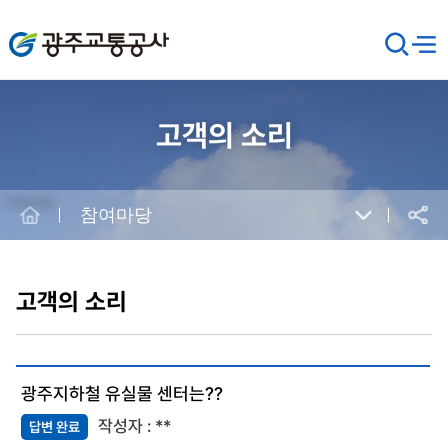
광주교통공사
검
메뉴
열기
색
창
열
기
고객의 소리
Home
참여마당
공유
본
문
시
고객의 소리
작
광주지하철 유실물 센터는??
**
답변 완료