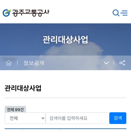
광주교통공사
검
메뉴
열기
색
창
열
기
관리대상사업
Home
정보공개
공유
본
문
시
관리대상사업
작
전체 99건
검색