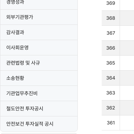
경영성과
369
예
고
게
외부기관평가
368
시
판
감사결과
을
367
리
스
이사회운영
366
트
로
나
관련법령 및 사규
365
타
냅
소송현황
364
니
다
363
기관업무추진비
362
철도안전 투자공시
361
안전보건 투자실적 공시