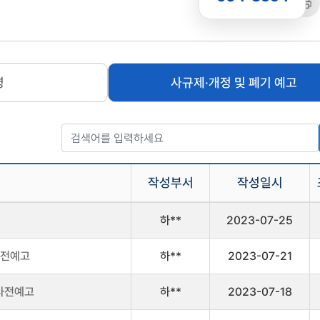
공유
복사
트
령
사규제·개정 및 폐기 예고
작성부서
작성일시
하**
2023-07-25
사전예고
하**
2023-07-21
 사전예고
하**
2023-07-18