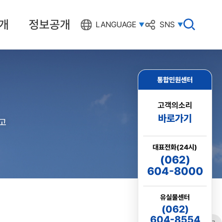
개
정보공개
검
LANGUAGE
SNS
색
창
열
기
통합민원센터
고객의소리
바로가기
고
대표전화(24시)
(062)
604-8000
유실물센터
(062)
604-8554
링크
프린