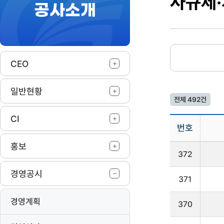
사규제·
공사소개
작
CEO
일반현황
전체 492건
CI
번호
홍보
사
372
규
제
경영공시
·
371
개
정
경영계획
및
370
폐
기