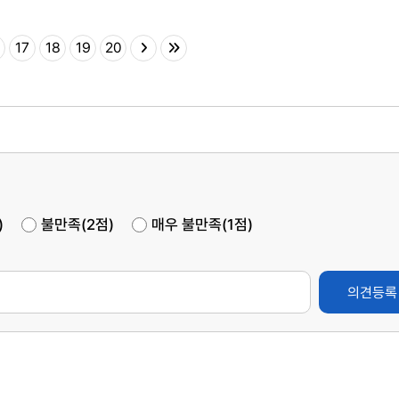
17
18
19
20
)
불만족(2점)
매우 불만족(1점)
의견등록