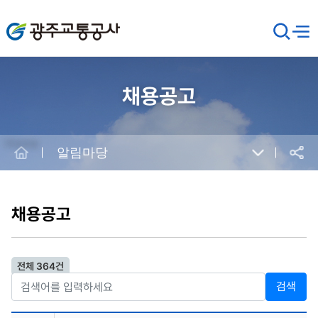
광주교통공사
검
메뉴
열기
색
창
열
기
채용공고
Home
알림마당
공유
본
문
시
채용공고
작
전체 364건
검색