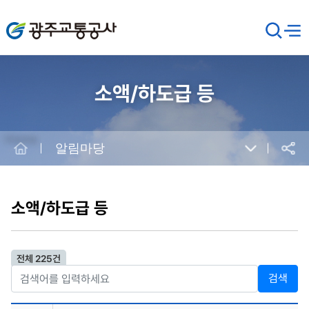
광주교통공사
검
메뉴
열기
색
창
열
기
소액/하도급 등
Home
알림마당
공유
본
문
시
소액/하도급 등
작
전체 225건
검색