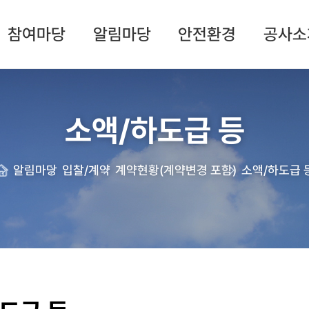
참여마당
알림마당
안전환경
공사소
소액/하도급 등
알림마당
입찰/계약
계약현황(계약변경 포함)
소액/하도급 
Home