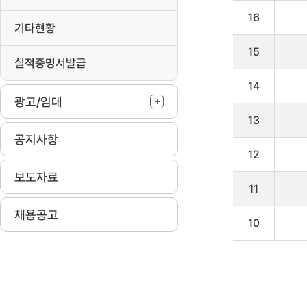
을
리
16
기타현황
스
트
15
로
실적증명서발급
나
타
14
냅
광고/임대
니
13
다
공지사항
12
보도자료
11
채용공고
10