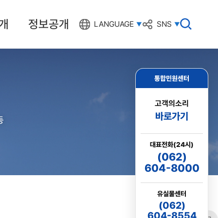
개
정보공개
검
LANGUAGE
SNS
색
창
열
기
통합민원센터
고객의소리
바로가기
등
대표전화(24시)
(062)
604-8000
유실물센터
(062)
604-8554
링크
프린