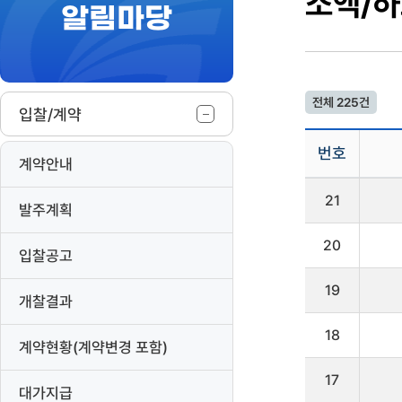
소액/하
알림마당
작
전체 225건
입찰/계약
번호
계약안내
입
21
찰/
발주계획
계
약
20
(소
입찰공고
액/
하
19
개찰결과
도
급
18
등)
계약현황(계약변경 포함)
게
시
17
판
대가지급