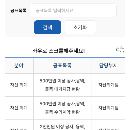
공표목록
공
표
검색
초기화
목
록
분야
공표목록
담당부서
홈
500만원 이상 공사,용역,
페
자산·회계
자산회계팀
이
물품 대가지급 현황
지
사
전
500만원 이상 공사,용역,
자산·회계
자산회계팀
정
물품 수의계약 현황
보
2천만원 이상 공사, 용역,