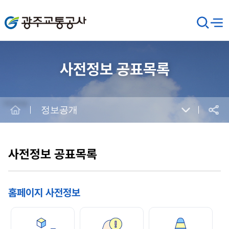
광주교통공사
검
메뉴
열기
색
창
열
기
사전정보 공표목록
Home
정보공개
공유
본
문
시
사전정보 공표목록
작
홈페이지 사전정보