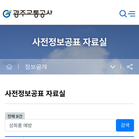
광주교통공사
검
메뉴
열기
색
창
열
기
사전정보공표 자료실
Home
정보공개
공유
본
문
시
사전정보공표 자료실
작
전체 9건
검색