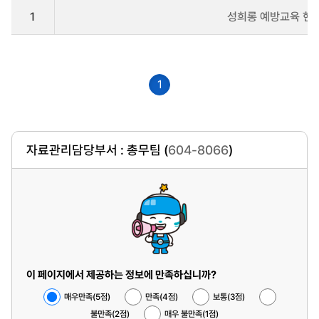
스
1
성희롱 예방교육 현
트
로
나
타
냅
1
니
다
자료관리담당부서 : 총무팀 (
604-8066
)
이 페이지에서 제공하는 정보에 만족하십니까?
매우만족(5점)
만족(4점)
보통(3점)
불만족(2점)
매우 불만족(1점)