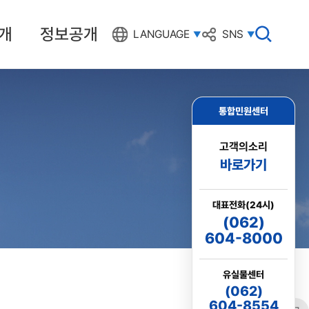
개
정보공개
검
LANGUAGE
SNS
색
창
열
기
통합민원센터
고객의소리
바로가기
대표전화(24시)
(062)
604-8000
유실물센터
(062)
604-8554
링크
프린