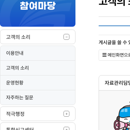
고객의
참여마당
작
고객의 소리
게시글을 쓸 수 
이용안내
메인화면으로
고객의 소리
운영현황
자료관리담당
자주하는 질문
적극행정
통합신고센터