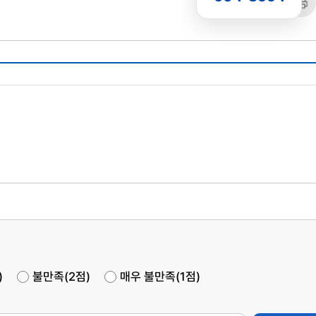
공유
복사
트
)
불만족(2점)
매우 불만족(1점)