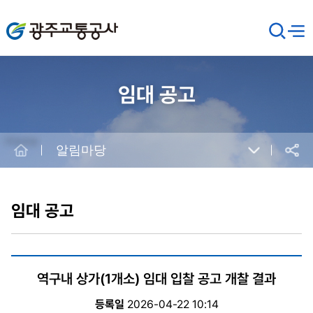
광주교통공사
검
메뉴
열기
색
창
열
기
임대 공고
Home
알림마당
공유
본
문
시
임대 공고
작
역구내 상가(1개소) 임대 입찰 공고 개찰 결과
등록일
2026-04-22 10:14