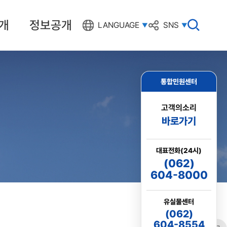
개
정보공개
검
LANGUAGE
SNS
색
창
열
기
통합민원센터
고객의소리
바로가기
대표전화(24시)
(062)
604-8000
유실물센터
(062)
604-8554
링크
프린