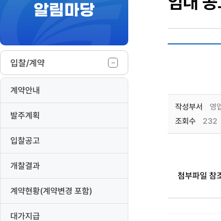
임대 공
알림마당
작
입찰/계약
계약안내
작성부서
영
발주계획
조회수
232
입찰공고
개찰결과
첨부파일 참
계약현황(계약변경 포함)
대가지급