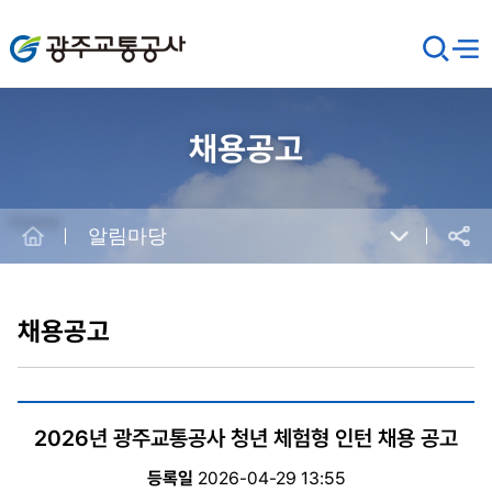
광주교통공사
검
메뉴
열기
색
창
열
기
채용공고
Home
알림마당
공유
본
문
시
채용공고
작
2026년 광주교통공사 청년 체험형 인턴 채용 공고
등록일
2026-04-29 13:55