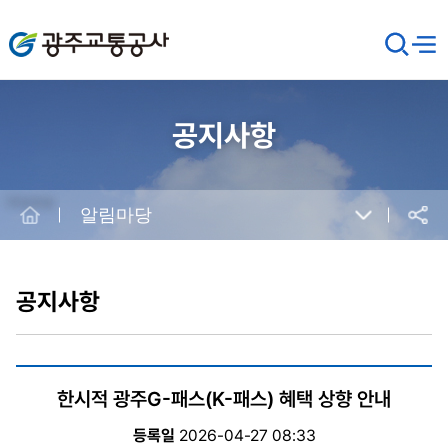
광주교통공사
검
메뉴
열기
색
창
열
기
공지사항
Home
알림마당
공유
본
문
시
공지사항
작
한시적 광주G-패스(K-패스) 혜택 상향 안내
등록일
2026-04-27 08:33