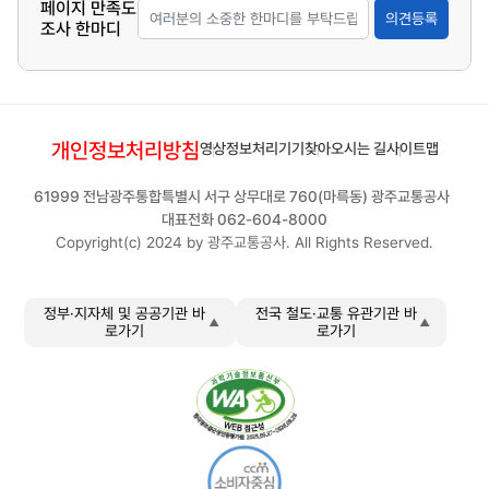
페이지 만족도
의견등록
합니다. 소화기를 거꾸로 들었을 때 가루가 떨어지는 소리가
조사 한마디
나지 않으면 약제가 응고되어 분사가 잘 되지 않아 사용할
수 없습니다.
가정에서 화재 발생 위험이 있는 것들은 가족 모두가 항상
개인정보처리방침
영상정보처리기기
찾아오시는 길
사이트맵
점검하는 습관을 갖는 것이 좋습니다. 사용하지 않는 전열기
구 코드는 빼두고, 어린 자녀가 있는 가정에서는 라이터 등
61999 전남광주통합특별시 서구 상무대로 760(마륵동) 광주교통공사
을 자녀의 손이 닿지 않는 곳에 보관합니다. 가정에서의 화
대표전화 062-604-8000
Copyright(c) 2024 by 광주교통공사. All Rights Reserved.
재는 가스레인지를 켜둔 채 외출하거나 잠이 드는 상황에서
발생하는 사례가 많기 때문에, 가스레인지를 수시로 확인하
거나 가스 자동 차단 장치를 설치하면 일정 시간이 지나면
정부·지자체 및 공공기관 바
전국 철도·교통 유관기관 바
로가기
로가기
자동으로 가스 공급이 차단되어 화재 예방에 유용합니다.
오래된 가전제품은 교체하는 것이 좋고, 과열되기 쉬운 곳은
먼지 청소를 해둡니다. 스프링클러나 화재 감지기 등 소방시
설 작동 여부는 시설 관리인이나 외부 사설업체를 통해 점검
하고, 평소에 소화기나 소화전 등 소방시설 사용 방법에 대