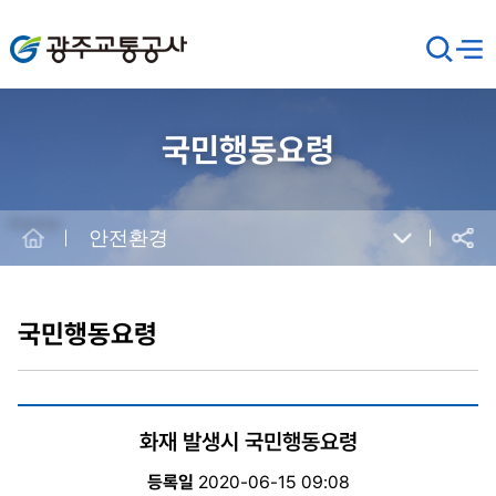
광주교통공사
검
메뉴
열기
색
창
열
기
국민행동요령
Home
안전환경
공유
본
문
시
국민행동요령
작
화재 발생시 국민행동요령
등록일
2020-06-15 09:08