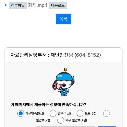
습니다. 우리나라의 경우 거주 형태가 아파트와 같은 공동주
화재.mp4
첨부파일
다운로드
택이 많이 늘었는데요, 자칫하면 대형 참사로 이어질 수 있
습니다.
목록
최근 행정안전부에서 조사한 공동주택 화재사고 원인에 따
르면 화재 원인 중 첫 번째를 차지하는 것은 역시 부주의였
습니다. 화재사고로 인해 사망한 피해자들의 유형을 분석한
내용을 보면 화재 상황을 제대로 인지하지 못하고 피난시설
자료관리담당부서 : 재난안전팀 (
604-8152
)
에 대해 잘 알지 못하거나 평상시와 다른 피난 경로를 확보
하지 못해서 피해를 당하는 경우가 대다수였습니다.
무엇보다 예방이 중요한 화재. 화재를 예방할 방법에는 어떤
것들이 있을까요?
우선 주택용 소방시설을 갖추는 방법이 있습니다. 주택용 소
방시설에는 화재를 초기에 진압할 수 있는 소화기와 경보를
이 페이지에서 제공하는 정보에 만족하십니까?
울려 대피를 할 수 있는 단독경보형 감지기가 있습니다. 화
매우만족(5점)
만족(4점)
보통(3점)
재 발생 후 신속한 대피가 가능하기 때문에 경보기 설치는
불만족(2점)
매우 불만족(1점)
의무이며, 소화기는 반드시 주기적으로 작동력을 점검해야