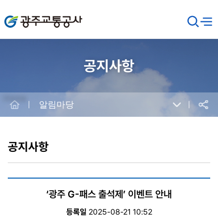
광주교통공사
검
메뉴
열기
색
창
열
기
공지사항
Home
알림마당
공유
본
문
시
공지사항
작
‘광주 G-패스 출석제’ 이벤트 안내
등록일
2025-08-21 10:52