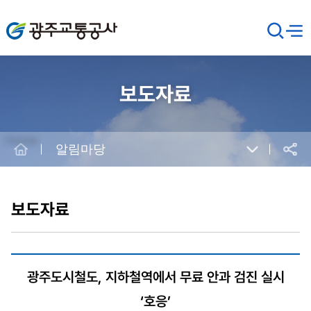
광주교통공사
검
메뉴
열기
색
창
열
기
보도자료
Home
알림마당
공유
본
문
시
보도자료
작
광주도시철도, 지하철역에서 무료 안과 검진 실시
‘호응’