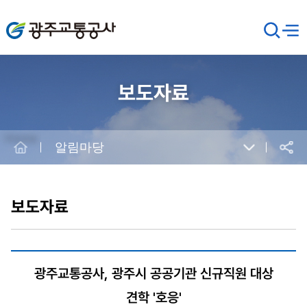
광주교통공사
검
메뉴
열기
색
창
열
기
보도자료
Home
알림마당
공유
본
문
시
보도자료
작
광주교통공사, 광주시 공공기관 신규직원 대상
견학 '호응'