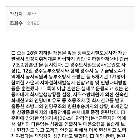
작성자
운**
조회수
2490
□ 오는 28일 지하철 개통을 앞둔 광주도시철도공사가 재난
발생시 현장지휘체계를 확립하기 위한 ‘지하철화재대비 긴급
구조종합훈련’을 실시했다. □ 광주도시철도공사(문원호 사
장)는 12일 광주동부소방서와 함께 광주시 동구 금남로4가
역에서 공사직원과 동부소방서 소방관 등 5개기관 171명이
참여한 가운데 지하철화재발생시 진압요령 및 인명대피방법
등을 훈련했다. □ 특히 이날 훈련은 실제로 운행되고 있는 전
동차내에 화재발생상황을 설정, 자위소방대원에 의한 신속한
화재신고와 인명대피유도 등 초동조치 및 화재신고를 받고
출동한 소방대의 인명구조와 병원후송까지의 상황, 화재진압
후 상황종료까지의 대응단계를 순서대로 중점 훈련했다. □
훈련에 참가한 양애리씨(26·소태관리역)는 “근무지인 역에
서 실제와 다름없는 상황을 연출하여 대응요령을 실습해 보
니 현장감도 높고 고객의 안전을 위해서 더욱 헌신하고 노력
해야겠다는 책임감이 생긴다”고 말했다. □ 이와 관련, 문원