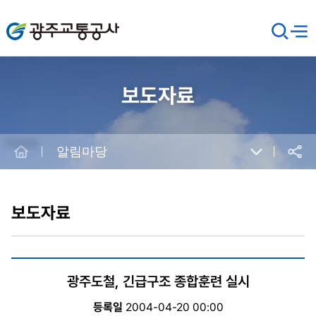
광주교통공사
검
메뉴
열기
색
창
열
기
보도자료
Home
알림마당
공유
본
문
시
보도자료
작
광주도철, 긴급구조 종합훈련 실시
등록일
2004-04-20 00:00