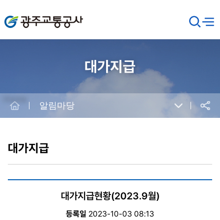
광주교통공사
검
메뉴
열기
색
창
열
기
대가지급
Home
알림마당
공유
본
문
시
대가지급
작
대가지급현황(2023.9월)
등록일
2023-10-03 08:13