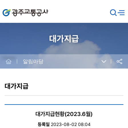
광주교통공사
검
메뉴
열기
색
창
열
기
대가지급
Home
알림마당
공유
본
문
시
대가지급
작
대가지급현황(2023.6월)
등록일
2023-08-02 08:04