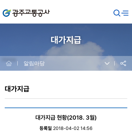
광주교통공사
검
메뉴
열기
색
창
열
기
대가지급
Home
알림마당
공유
본
문
시
대가지급
작
대가지급 현황(2018. 3월)
등록일
2018-04-02 14:56