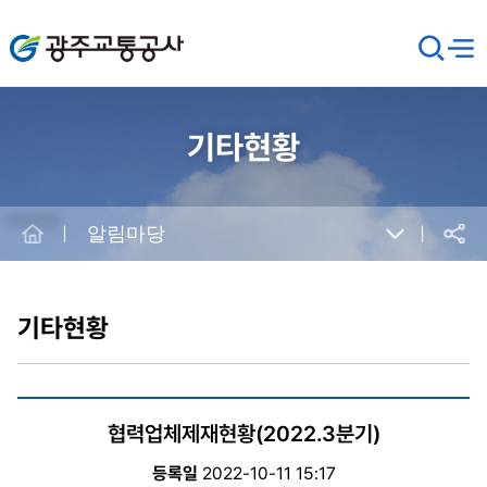
광주교통공사
검
메뉴
열기
색
창
열
기
기타현황
Home
알림마당
공유
본
문
시
기타현황
작
협력업체제재현황(2022.3분기)
등록일
2022-10-11 15:17