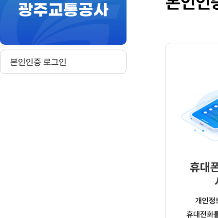
본인인
광주교통공사
작
본인인증 로그인
휴대폰
개인정
휴대전화를