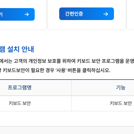
간편인증
기
민
휴
간
대
인
폰
증
(본
서
인
램 설치 안내
(카
인
카
증)
서는 고객의 개인정보 보호를 위하여 키보드 보안 프로그램을 운영
오,
서
네
비
상 키보드보안이 필요한 경우 '사용' 버튼을 클릭하십시오.
이
스
버,
인
은
증
프로그램명
기능
행
하
등)
기
및
키보드 보안
키보드 보안
모
바
일
신
분