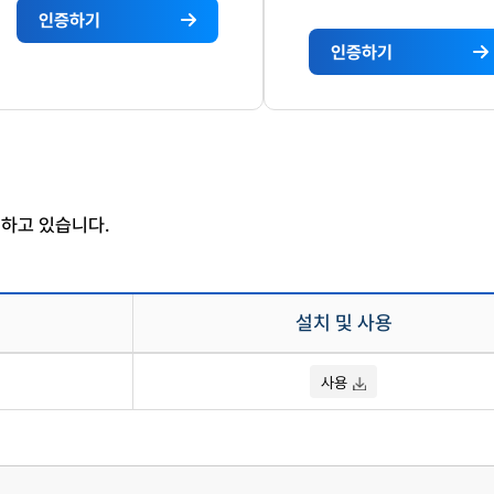
인증하기
인증하기
아
이
모
핀
바
(I-
일
PIN)
서
서
비
비
스
스
인
인
하고 있습니다.
증
증
하
하
기
기
설치 및 사용
사용