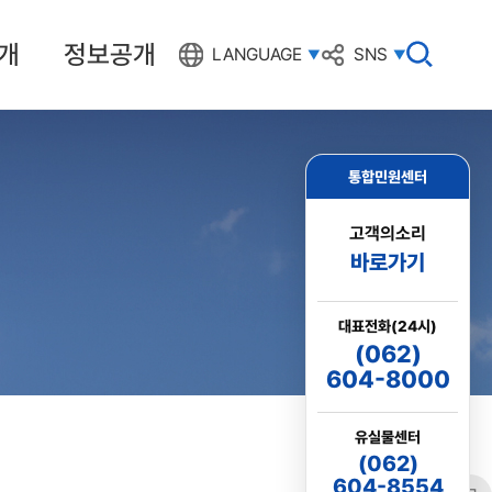
개
정보공개
검
LANGUAGE
SNS
색
창
열
기
통합민원센터
고객의소리
바로가기
대표전화(24시)
(062)
604-8000
유실물센터
(062)
604-8554
링크
프린