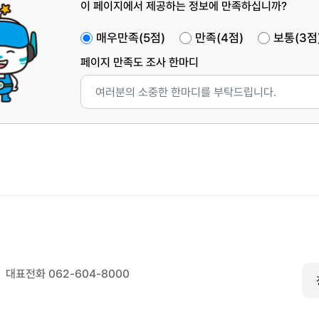
증
이 페이지에서 제공하는 정보에 만족하십니까?
으
로
매우만족(5점)
만족(4점)
보통(3점
인
증
페이지 만족도 조사 한마디
하
기
대표전화 062-604-8000