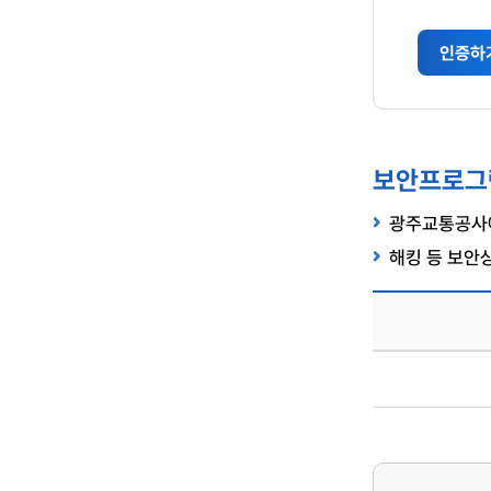
인증하
보안프로그
광주교통공사에
해킹 등 보안
보
안
프
로
그
램
가