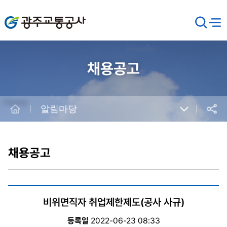
광주교통공사
검
메뉴
열기
색
창
열
기
채용공고
Home
알림마당
공유
본
문
시
채용공고
작
비위면직자 취업제한제도(공사 사규)
등록일
2022-06-23 08:33