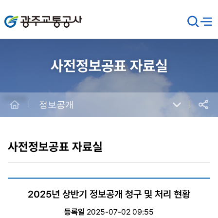
광주교통공사
검
메뉴
열기
색
창
열
기
사전정보공표 자료실
Home
정보공개
공유
본
문
시
사전정보공표 자료실
작
2025년 상반기 정보공개 청구 및 처리 현황
등록일
2025-07-02 09:55