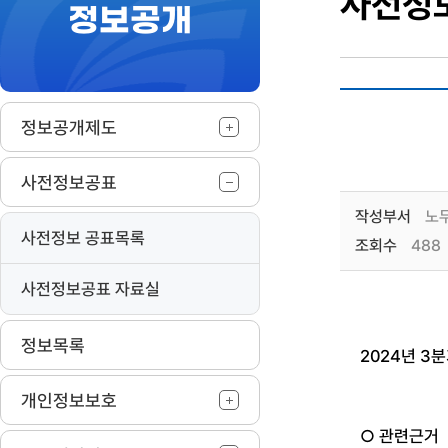
사전정
정보공개
작
정보공개제도
사전정보공표
작성부서
노
사전정보 공표목록
조회수
488
사전정보공표 자료실
정보목록
2024
년
3
분
개인정보보호
○ 관련근거