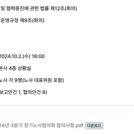
및 협력증진에 관한 법률 제
12
조
(
회의
)
 운영규정 제
9
조
(
회의
)
 2024.10.2.(
수
) 16:00
본사
4
층 상황실
노사 각
9
명
(
노사 대표위원 포함
)
보고안건
1,
협의안건
8)
24년 3분기 정기노사협의회 합의사항.pdf
다운로드