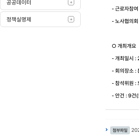
공공데이터
-
근로자참여 
정책실명제
-
노사협의회
○ 개최개요
-
개최일시
:
-
회의장소
:
-
참석위원
:
-
안건
: 9
건
(
20
첨부파일