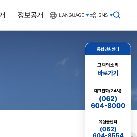
개
정보공개
검
LANGUAGE
SNS
색
창
열
기
통합민원센터
고객의소리
바로가기
대표전화(24시)
(062)
604-8000
유실물센터
(062)
604-8554
링크
프린