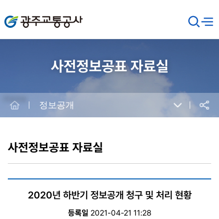
광주교통공사
검
메뉴
열기
색
창
열
기
사전정보공표 자료실
Home
정보공개
공유
본
문
시
사전정보공표 자료실
작
2020년 하반기 정보공개 청구 및 처리 현황
등록일
2021-04-21 11:28