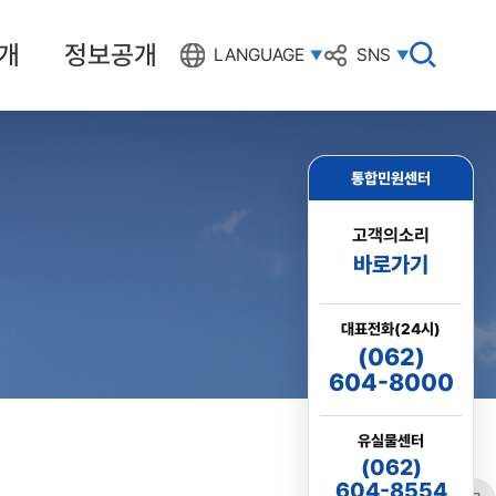
개
정보공개
검
LANGUAGE
SNS
색
창
열
기
통합민원센터
고객의소리
바로가기
대표전화(24시)
(062)
604-8000
유실물센터
(062)
604-8554
링크
프린