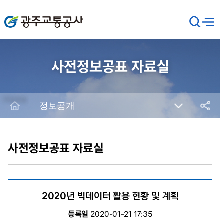
광주교통공사
검
메뉴
열기
색
창
열
기
사전정보공표 자료실
Home
정보공개
공유
본
문
시
사전정보공표 자료실
작
2020년 빅데이터 활용 현황 및 계획
등록일
2020-01-21 17:35