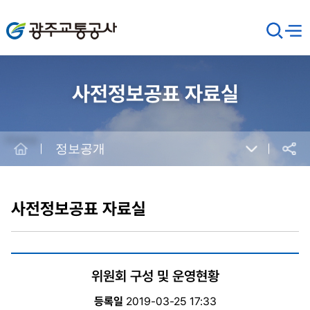
광주교통공사
검
메뉴
열기
색
창
열
기
사전정보공표 자료실
Home
정보공개
공유
본
문
시
사전정보공표 자료실
작
위원회 구성 및 운영현황
등록일
2019-03-25 17:33