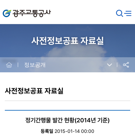
광주교통공사
검
메뉴
열기
색
창
열
기
사전정보공표 자료실
Home
정보공개
공유
본
문
시
사전정보공표 자료실
작
정기간행물 발간 현황(2014년 기준)
등록일
2015-01-14 00:00