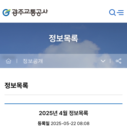
광주교통공사
검
메뉴
열기
색
창
열
기
정보목록
Home
정보공개
공유
본
문
시
정보목록
작
2025년 4월 정보목록
등록일
2025-05-22 08:08