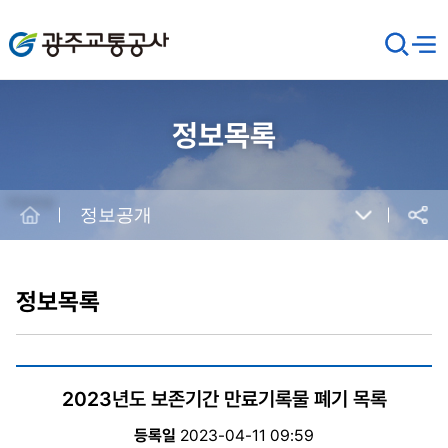
광주교통공사
검
메뉴
열기
색
창
열
기
정보목록
Home
정보공개
공유
본
문
시
정보목록
작
2023년도 보존기간 만료기록물 폐기 목록
등록일
2023-04-11 09:59