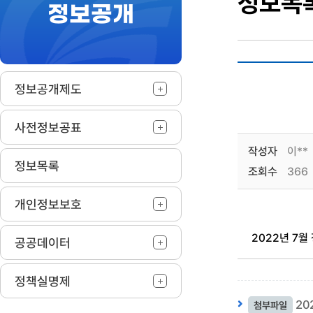
정보목
정보공개
작
정보공개제도
사전정보공표
작성자
이**
정보목록
조회수
366
개인정보보호
2022년 7월
공공데이터
정책실명제
20
첨부파일