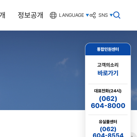
개
정보공개
검
LANGUAGE
SNS
색
창
열
기
통합민원센터
고객의소리
바로가기
대표전화(24시)
(062)
604-8000
유실물센터
(062)
604-8554
링크
프린